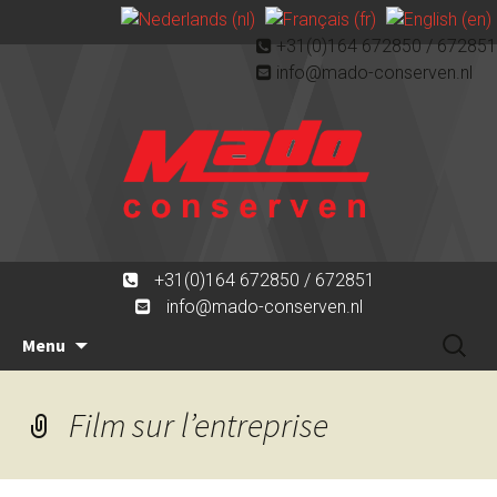
+31(0)164 672850 / 672851
info@mado-conserven.nl
+31(0)164 672850 / 672851
info@mado-conserven.nl
Aller
Recherc
Menu
au
contenu
Film sur l’entreprise