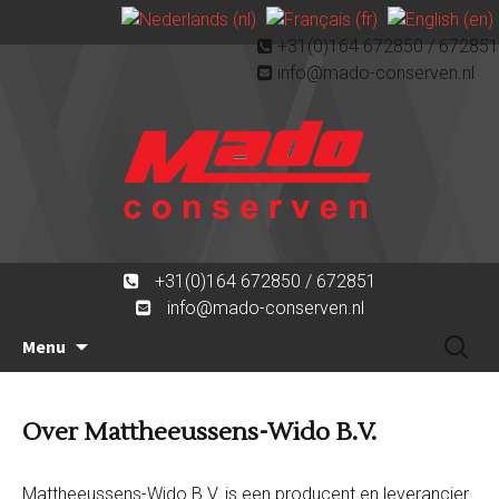
+31(0)164 672850 / 672851
info@mado-conserven.nl
+31(0)164 672850 / 672851
info@mado-conserven.nl
Ga
Zoeken
Menu
naar
naar:
de
inhoud
Over Mattheeussens-Wido B.V.
Mattheeussens-Wido B.V. is een producent en leverancier