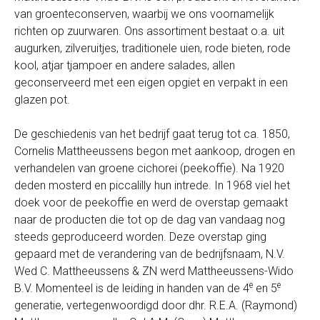
van groenteconserven, waarbij we ons voornamelijk
richten op zuurwaren. Ons assortiment bestaat o.a. uit
augurken, zilveruitjes, traditionele uien, rode bieten, rode
kool, atjar tjampoer en andere salades, allen
geconserveerd met een eigen opgiet en verpakt in een
glazen pot.
De geschiedenis van het bedrijf gaat terug tot ca. 1850,
Cornelis Mattheeussens begon met aankoop, drogen en
verhandelen van groene cichorei (peekoffie). Na 1920
deden mosterd en piccalilly hun intrede. In 1968 viel het
doek voor de peekoffie en werd de overstap gemaakt
naar de producten die tot op de dag van vandaag nog
steeds geproduceerd worden. Deze overstap ging
gepaard met de verandering van de bedrijfsnaam, N.V.
Wed C. Mattheeussens & ZN werd Mattheeussens-Wido
e
e
B.V. Momenteel is de leiding in handen van de 4
en 5
generatie, vertegenwoordigd door dhr. R.E.A. (Raymond)